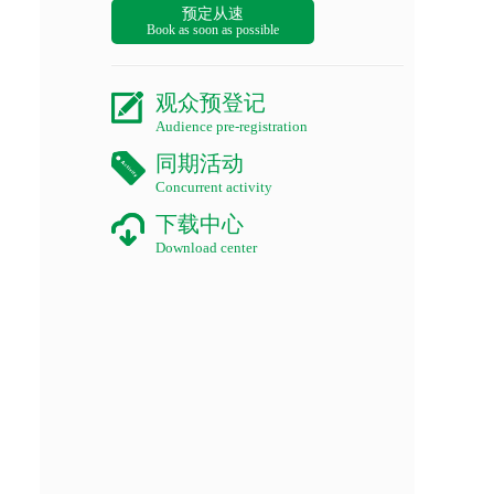
预定从速
Book as soon as possible
观众预登记
Audience pre-registration
同期活动
Concurrent activity
下载中心
Download center