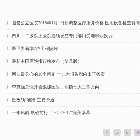
》 省管公立医院2018年1月1日起调整医疗服务价格 医用设备检查费降
》 四川：二级以上医院必须设立专门部门受理群众投诉
》 医卫界新增7位工程院院士
》 最新中国医院排行榜发布（复旦版）
》 网友最关心的10个问题 十九大报告都给出了答案
》 李克强总理开会狠抓医改，明确七大工作方向
》 医改须‘瞄准’主要矛盾
》 十年风雨 砥砺前行 | “HCE2017”完美落幕
<
1
8
9